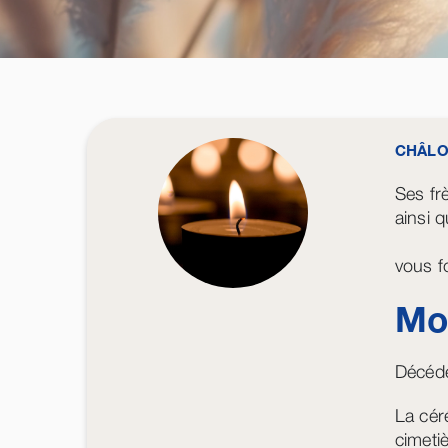
CHÂLO
Ses fr
ainsi q
vous f
Mo
Décédé
La cér
cimeti