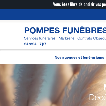
Passer
Vous êtes libre de choisir vos po
au
contenu
POMPES FUNÈBRES
Services funéraires | Marbrerie | Contrats Obsèq
24h/24 | 7j/7
Nos agences et funérariums
Décé