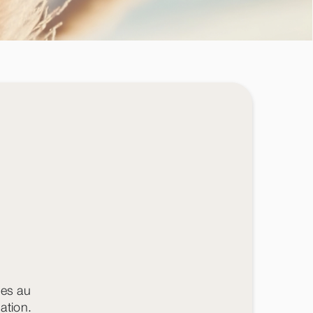
res au
ation.