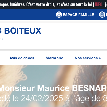
mpes funèbres. C’est votre droit, et c’est surtout la loi |
INFO
: 
ESPACE FAMILLE
 BOITEUX
ues
Avis de décès
Marbrerie
Nos services +
Monsieur Maurice
BESNA
dé le 24/02/2025 à l'âge de 