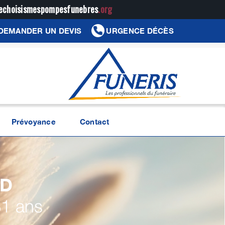
jechoisismespompesfunebres
.org
DEMANDER UN DEVIS
URGENCE DÉCÈS
Prévoyance
Contact
RD
81 ans