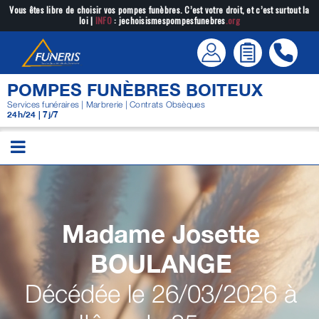
Passer
Vous êtes libre de choisir vos pompes funèbres. C’est votre droit, et c’est surtout la
loi |
INFO
: jechoisismespompesfunebres
.org
au
contenu
POMPES FUNÈBRES BOITEUX
Services funéraires | Marbrerie | Contrats Obsèques
24h/24 | 7j/7
Madame Josette
BOULANGE
Décédée le 26/03/2026 à