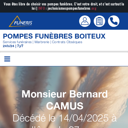
Passer
Vous êtes libre de choisir vos pompes funèbres. C’est votre droit, et c’est surtout la
loi |
INFO
: jechoisismespompesfunebres
.org
au
contenu
POMPES FUNÈBRES BOITEUX
Services funéraires | Marbrerie | Contrats Obsèques
24h/24 | 7j/7
Monsieur Bernard
CAMUS
Décédé le 14/04/2025 à