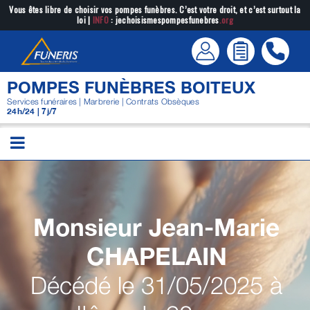
Passer
Vous êtes libre de choisir vos pompes funèbres. C’est votre droit, et c’est surtout la
loi |
INFO
: jechoisismespompesfunebres
.org
au
contenu
POMPES FUNÈBRES BOITEUX
Services funéraires | Marbrerie | Contrats Obsèques
24h/24 | 7j/7
Monsieur Jean-Marie
CHAPELAIN
Décédé le 31/05/2025 à