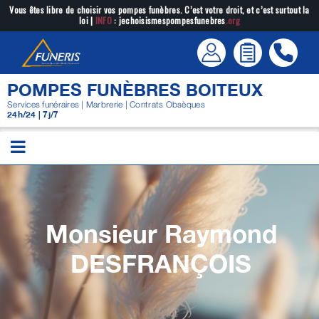
Passer
Vous êtes libre de choisir vos pompes funèbres. C’est votre droit, et c’est surtout la
loi |
INFO
: jechoisismespompesfunebres
.org
au
contenu
POMPES FUNÈBRES BOITEUX
Services funéraires | Marbrerie | Contrats Obsèques
24h/24 | 7j/7
Monsieur Raymond
DESFRANÇOIS