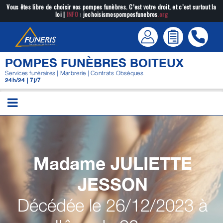
Passer
Vous êtes libre de choisir vos pompes funèbres. C’est votre droit, et c’est surtout la
loi |
INFO
: jechoisismespompesfunebres
.org
au
contenu
POMPES FUNÈBRES BOITEUX
Services funéraires | Marbrerie | Contrats Obsèques
24h/24 | 7j/7
Madame JULIETTE
JESSON
Décédée le 26/12/2023 à