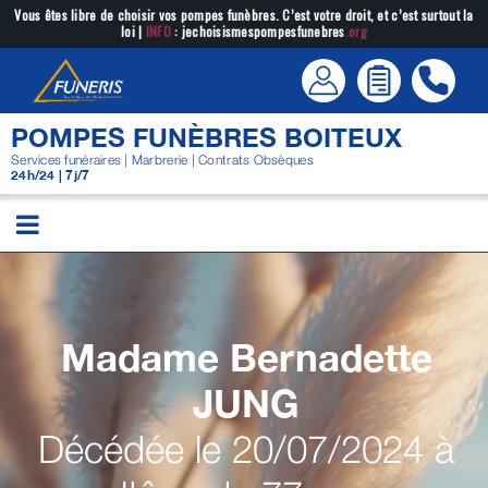
Passer
Vous êtes libre de choisir vos pompes funèbres. C’est votre droit, et c’est surtout la
loi |
INFO
: jechoisismespompesfunebres
.org
au
contenu
POMPES FUNÈBRES BOITEUX
Services funéraires | Marbrerie | Contrats Obsèques
24h/24 | 7j/7
Madame Bernadette
JUNG
Décédée le 20/07/2024 à