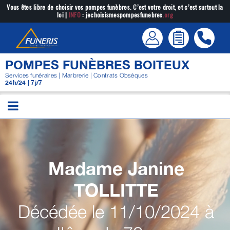
Passer
Vous êtes libre de choisir vos pompes funèbres. C’est votre droit, et c’est surtout la
loi |
INFO
: jechoisismespompesfunebres
.org
au
contenu
POMPES FUNÈBRES BOITEUX
Services funéraires | Marbrerie | Contrats Obsèques
24h/24 | 7j/7
Madame Janine
TOLLITTE
Décédée le 11/10/2024 à