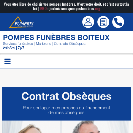
Passer
Vous êtes libre de choisir vos pompes funèbres. C’est votre droit, et c’est surtout la
loi |
INFO
: jechoisismespompesfunebres
.org
au
contenu
POMPES FUNÈBRES BOITEUX
Services funéraires | Marbrerie | Contrats Obsèques
24h/24 | 7j/7
Contrat Obsèques
Pour soulager mes proches du financement
de mes obsèques