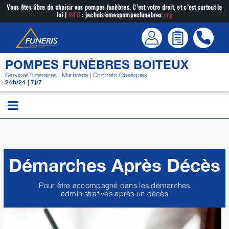
Passer
Vous êtes libre de choisir vos pompes funèbres. C’est votre droit, et c’est surtout la
loi |
INFO
: jechoisismespompesfunebres
.org
au
contenu
POMPES FUNÈBRES BOITEUX
Services funéraires | Marbrerie | Contrats Obsèques
24h/24 | 7j/7
Démarches Après Décès
Pour être accompagné dans les démarches
administratives après un décès