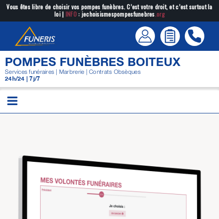
Passer
Vous êtes libre de choisir vos pompes funèbres. C’est votre droit, et c’est surtout la
loi |
INFO
: jechoisismespompesfunebres
.org
au
contenu
POMPES FUNÈBRES BOITEUX
Services funéraires | Marbrerie | Contrats Obsèques
24h/24 | 7j/7