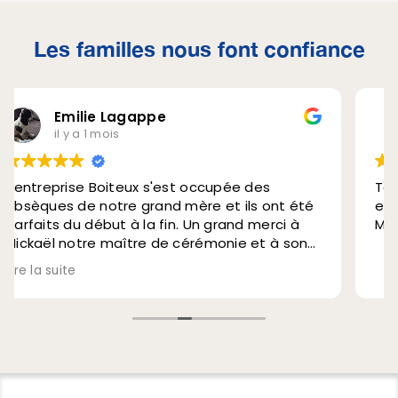
Les familles nous font confiance
Isabelle JACQUET
il y a 2 mois
est occupée des
Toute l’équipe, des personn
d mère et ils ont été
et prévenantes, à l’écoute 
in. Un grand merci à
Merci à vous
e cérémonie et à son
ionnalisme, leur
s gentillesse et
nt fait preuve envers